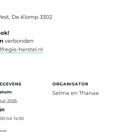
West, De Klomp 3302
ook!
en
verbonden
regie-herstel.nl
EGEVENS
ORGANISATOR
atum:
Selma en Thanaa
juli 2026
jd:
:00 tot 14:00
rie: