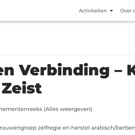
Activiteiten
Over 
n Verbinding – K
 Zeist
nementenreeks
(Alles weergeven)