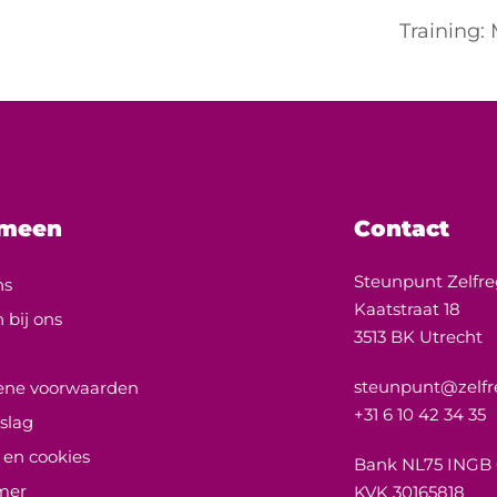
Training:
emeen
Contact
Steunpunt Zelfre
ns
Kaatstraat 18
 bij ons
3513 BK Utrecht
s
steunpunt@zelfre
ne voorwaarden
+31 6 10 42 34 35
slag
 en cookies
Bank NL75 INGB
imer
KVK 30165818