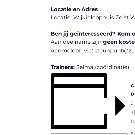
Locatie en Adres
Locatie: Wijkinloophuis Zeist 
Ben jij geïnteresseerd? Kom 
Aan deelname zijn
géén kost
Aanmelden via:
steunpunt@zelf
Trainers:
Selma (coördinatie)
G
D
9 
Ti
11
Se