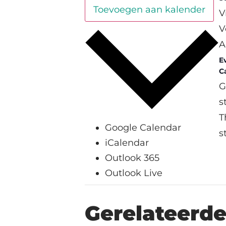
Toevoegen aan kalender
V
V
A
E
C
G
s
T
Google Calendar
s
iCalendar
Outlook 365
Outlook Live
Gerelateerd