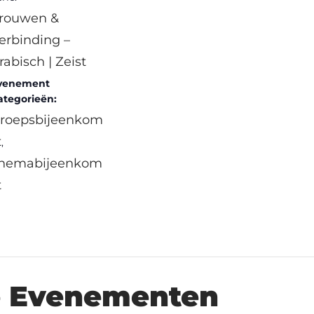
rouwen &
erbinding –
rabisch | Zeist
venement
ategorieën:
roepsbijeenkom
t
,
hemabijeenkom
t
e Evenementen