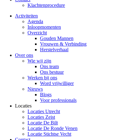
Klachtenprocedure
Activiteiten
Agenda
Inloopmomenten
Overzicht
Gouden Mannen
Vrouwen & Verbinding
Herstelverhaal
Over ons
Wie wij zijn
Ons team
Ons bestuur
Werken bij ons
Word vrijwilliger
Nieuws
Blogs
Voor professionals
Locaties
Locaties Utrecht
Locaties Zeist
Locatie De Bilt
Locatie De Ronde Venen
Locatie Stichtse Vecht
Contact