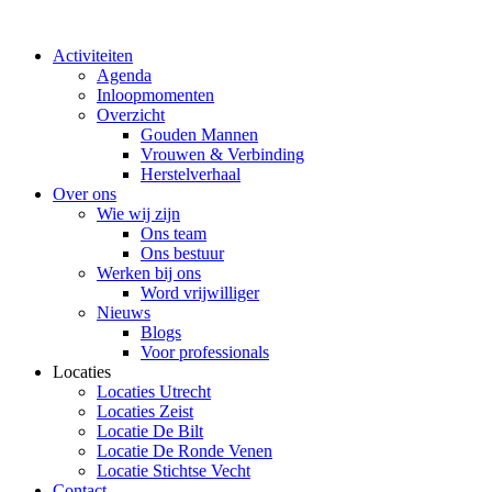
Ga
naar
Activiteiten
de
Agenda
inhoud
Inloopmomenten
Overzicht
Gouden Mannen
Vrouwen & Verbinding
Herstelverhaal
Over ons
Wie wij zijn
Ons team
Ons bestuur
Werken bij ons
Word vrijwilliger
Nieuws
Blogs
Voor professionals
Locaties
Locaties Utrecht
Locaties Zeist
Locatie De Bilt
Locatie De Ronde Venen
Locatie Stichtse Vecht
Contact