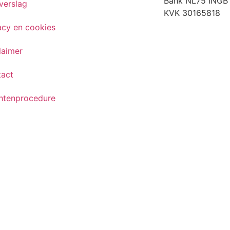
Bank NL75 INGB
verslag
KVK 30165818
acy en cookies
laimer
tact
htenprocedure