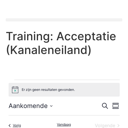
Training: Acceptatie
(Kanaleneiland)
Er zijn geen resultaten gevonden.
Bericht
Evene
Ev
Aankomende
Zoeken
Samenv
Selecteer
we
Zoeke
datum
nav
Vandaag
Even
Volgende
Evenementen
Vorig