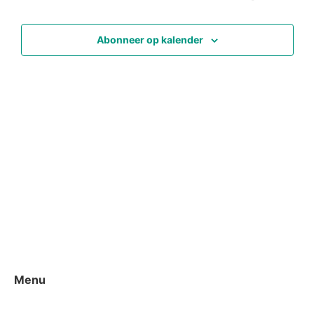
en
weerg
Abonneer op kalender
naviga
Menu