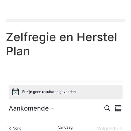
Zelfregie en Herstel
Plan
Er zijn geen resultaten gevonden.
Bericht
Evene
Ev
Aankomende
Zoeken
Samenv
Selecteer
we
Zoeke
datum
nav
Vandaag
Even
Volgende
Evenementen
Vorig