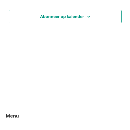
en
weerg
Abonneer op kalender
naviga
Menu