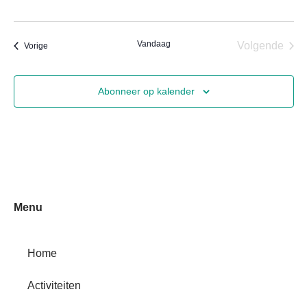
Vandaag
Eve
Volgende
Evenementen
Vorige
Abonneer op kalender
Menu
Home
Activiteiten