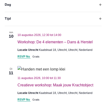
Ope
Dag
invoergegevens
Workshop: Zelfregie & Herstelplan
wijzigt,
Locatie Utrecht
Kaatstraat 18, Utrecht, Utrecht, Nederland
wordt
Ope
Tijd
RSVP Nu
Gratis
de
lijst
MA
10 augustus 2026, 12:30
tot
14:00
10
met
Workshop: De 4 elementen – Dans & Herstel
gebeurtenissen
vernieuwd
Locatie Utrecht
Kaatstraat 18, Utrecht, Utrecht, Nederland
met
RSVP Nu
Gratis
de
gefilterde
DI
11
resultaten.
11 augustus 2026, 10:00
tot
11:30
Creatieve workshop: Maak jouw Krachtobject
Locatie Utrecht
Kaatstraat 18, Utrecht, Utrecht, Nederland
RSVP Nu
Gratis