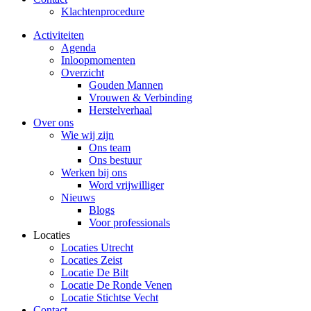
Klachtenprocedure
Activiteiten
Agenda
Inloopmomenten
Overzicht
Gouden Mannen
Vrouwen & Verbinding
Herstelverhaal
Over ons
Wie wij zijn
Ons team
Ons bestuur
Werken bij ons
Word vrijwilliger
Nieuws
Blogs
Voor professionals
Locaties
Locaties Utrecht
Locaties Zeist
Locatie De Bilt
Locatie De Ronde Venen
Locatie Stichtse Vecht
Contact