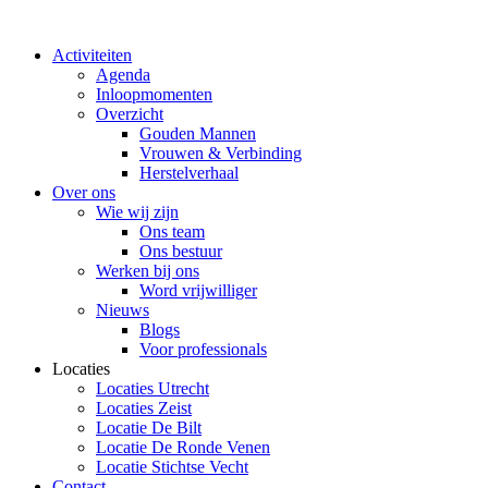
Ga
naar
Activiteiten
de
Agenda
inhoud
Inloopmomenten
Overzicht
Gouden Mannen
Vrouwen & Verbinding
Herstelverhaal
Over ons
Wie wij zijn
Ons team
Ons bestuur
Werken bij ons
Word vrijwilliger
Nieuws
Blogs
Voor professionals
Locaties
Locaties Utrecht
Locaties Zeist
Locatie De Bilt
Locatie De Ronde Venen
Locatie Stichtse Vecht
Contact