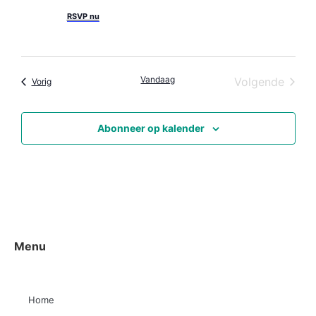
RSVP nu
Vandaag
Even
Volgende
Evenementen
Vorig
Abonneer op kalender
Menu
Home