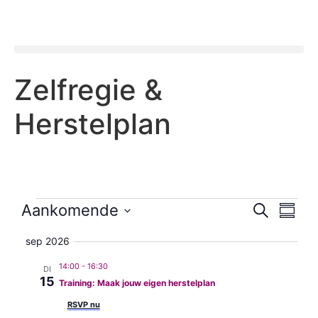
Zelfregie &
Herstelplan
Evene
Ev
Aankomende
Zoeken
Samenv
Selecteer
we
Zoeke
datum
sep 2026
nav
en
14:00
-
16:30
DI
15
Training: Maak jouw eigen herstelplan
weerg
RSVP nu