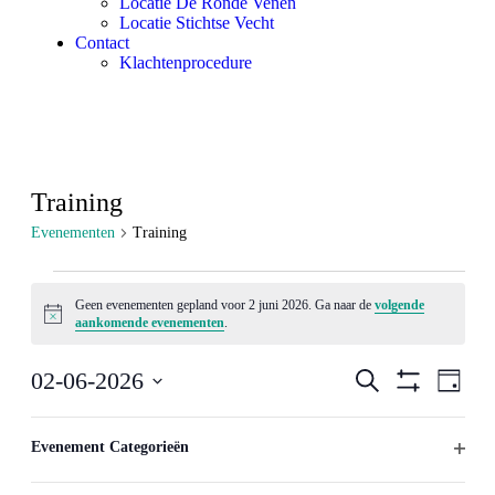
Locatie De Ronde Venen
Locatie Stichtse Vecht
Contact
Klachtenprocedure
Training
Evenementen
Training
Geen evenementen gepland voor 2 juni 2026. Ga naar de
volgende
Bericht
aankomende evenementen
.
Evenemente
Even
02-06-2026
Zoeken
Dag
weer
Verberg
Zoeken
Selecteer
Filters
navig
Als
een
Filters
en
u
datum.
Evenement Categorieën
Vorige dag
Volgende dag
weergeven
één
Open
van
filters