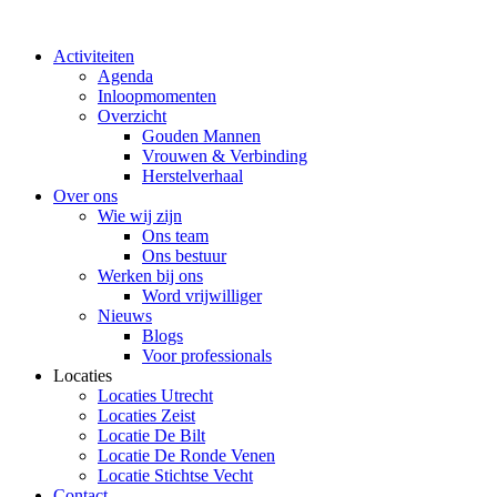
Ga
naar
Activiteiten
de
Agenda
inhoud
Inloopmomenten
Overzicht
Gouden Mannen
Vrouwen & Verbinding
Herstelverhaal
Over ons
Wie wij zijn
Ons team
Ons bestuur
Werken bij ons
Word vrijwilliger
Nieuws
Blogs
Voor professionals
Locaties
Locaties Utrecht
Locaties Zeist
Locatie De Bilt
Locatie De Ronde Venen
Locatie Stichtse Vecht
Contact