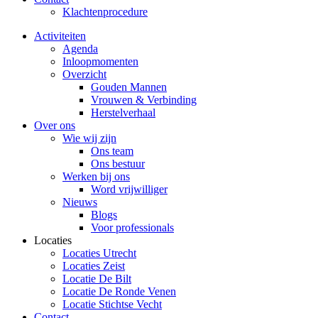
Klachtenprocedure
Activiteiten
Agenda
Inloopmomenten
Overzicht
Gouden Mannen
Vrouwen & Verbinding
Herstelverhaal
Over ons
Wie wij zijn
Ons team
Ons bestuur
Werken bij ons
Word vrijwilliger
Nieuws
Blogs
Voor professionals
Locaties
Locaties Utrecht
Locaties Zeist
Locatie De Bilt
Locatie De Ronde Venen
Locatie Stichtse Vecht
Contact