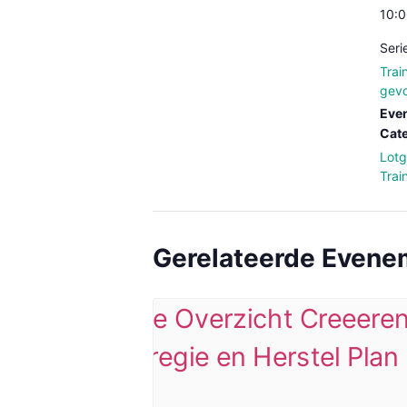
10:0
Seri
Trai
gevo
Eve
Cate
Lot
Trai
Gerelateerde Even