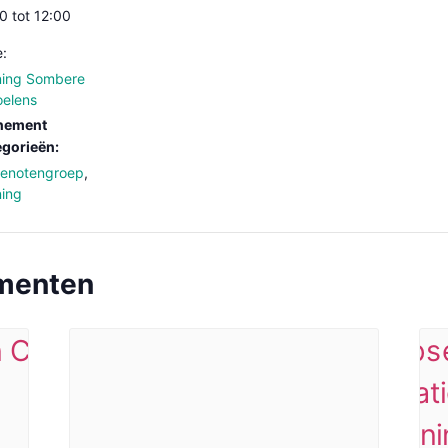
0 tot 12:00
e:
ning Sombere
elens
nement
gorieën:
genotengroep
,
ning
ementen