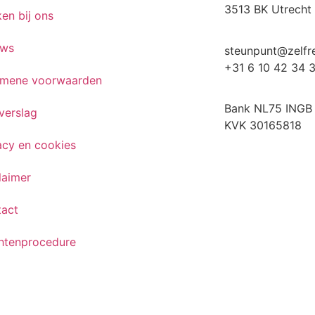
3513 BK Utrecht
en bij ons
uws
steunpunt@zelfre
+31 6 10 42 34 
emene voorwaarden
Bank NL75 INGB
verslag
KVK 30165818
acy en cookies
laimer
tact
htenprocedure