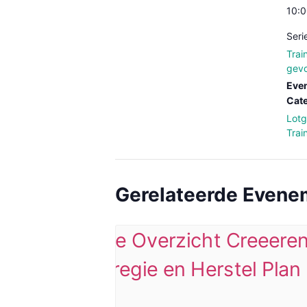
10:0
Seri
Trai
gevo
Eve
Cate
Lot
Trai
Gerelateerde Even