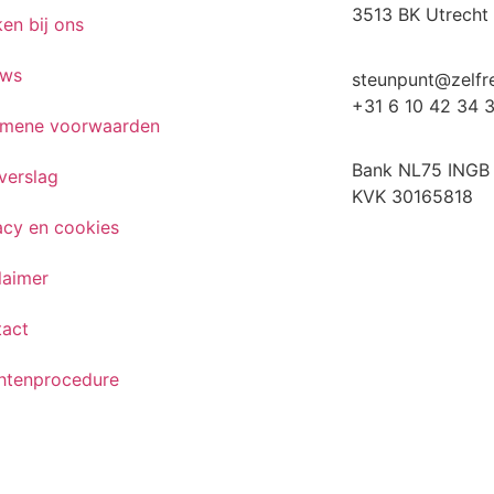
3513 BK Utrecht
en bij ons
uws
steunpunt@zelfre
+31 6 10 42 34 
emene voorwaarden
Bank NL75 INGB
verslag
KVK 30165818
acy en cookies
laimer
tact
htenprocedure