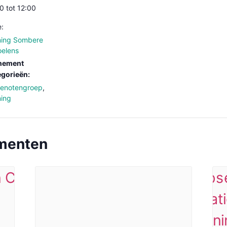
0 tot 12:00
e:
ning Sombere
elens
nement
gorieën:
genotengroep
,
ning
ementen