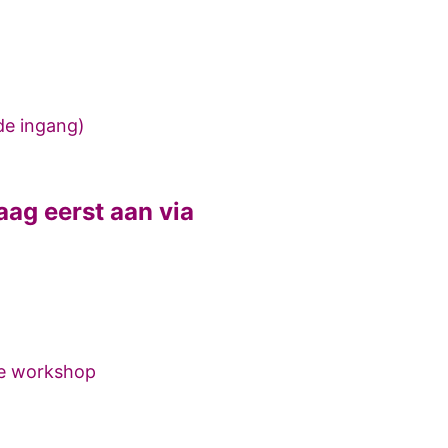
n de ingang)
raag eerst aan via
 de workshop