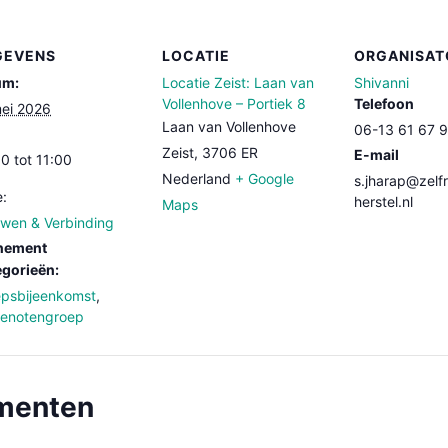
GEVENS
LOCATIE
ORGANISAT
um:
Locatie Zeist: Laan van
Shivanni
Vollenhove – Portiek 8
Telefoon
ei 2026
Laan van Vollenhove
06-13 61 67 9
Zeist
,
3706 ER
E-mail
0 tot 11:00
Nederland
+ Google
s.jharap@zelf
e:
herstel.nl
Maps
wen & Verbinding
nement
gorieën:
psbijeenkomst
,
genotengroep
ementen