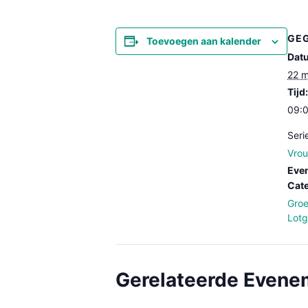
GE
Toevoegen aan kalender
Dat
22 m
Tijd:
09:0
Seri
Vrou
Eve
Cate
Groe
Lot
Gerelateerde Even