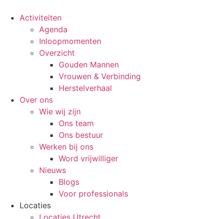
Ga
naar
Activiteiten
de
Agenda
inhoud
Inloopmomenten
Overzicht
Gouden Mannen
Vrouwen & Verbinding
Herstelverhaal
Over ons
Wie wij zijn
Ons team
Ons bestuur
Werken bij ons
Word vrijwilliger
Nieuws
Blogs
Voor professionals
Locaties
Locaties Utrecht