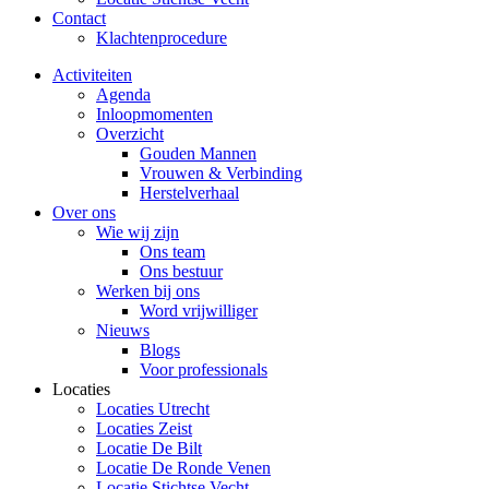
Contact
Klachtenprocedure
Activiteiten
Agenda
Inloopmomenten
Overzicht
Gouden Mannen
Vrouwen & Verbinding
Herstelverhaal
Over ons
Wie wij zijn
Ons team
Ons bestuur
Werken bij ons
Word vrijwilliger
Nieuws
Blogs
Voor professionals
Locaties
Locaties Utrecht
Locaties Zeist
Locatie De Bilt
Locatie De Ronde Venen
Locatie Stichtse Vecht