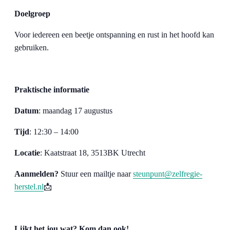
Doelgroep
Voor iedereen een beetje ontspanning en rust in het hoofd kan
gebruiken.
Praktische informatie
Datum
: maandag 17 augustus
Tijd
: 12:30 – 14:00
Locatie
: Kaatstraat 18, 3513BK Utrecht
Aanmelden?
Stuur een mailtje naar
steunpunt@zelfregie-
herstel.nl
📩
Lijkt het jou wat? Kom dan ook!