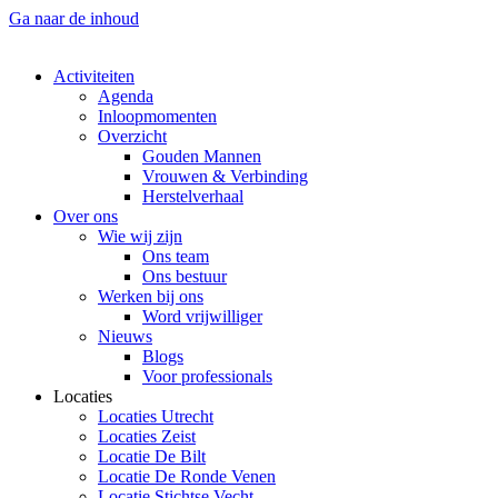
Ga naar de inhoud
Activiteiten
Agenda
Inloopmomenten
Overzicht
Gouden Mannen
Vrouwen & Verbinding
Herstelverhaal
Over ons
Wie wij zijn
Ons team
Ons bestuur
Werken bij ons
Word vrijwilliger
Nieuws
Blogs
Voor professionals
Locaties
Locaties Utrecht
Locaties Zeist
Locatie De Bilt
Locatie De Ronde Venen
Locatie Stichtse Vecht