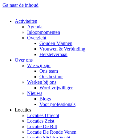
Ga naar de inhoud
Activiteiten
Agenda
Inloopmomenten
Overzicht
Gouden Mannen
Vrouwen & Verbinding
Herstelverhaal
Over ons
Wie wij zijn
Ons team
Ons bestuur
Werken bij ons
Word vrijwilliger
Nieuws
Blogs
Voor professionals
Locaties
Locaties Utrecht
Locaties Zeist
Locatie De Bilt
Locatie De Ronde Venen
Locatie Stichtse Vecht