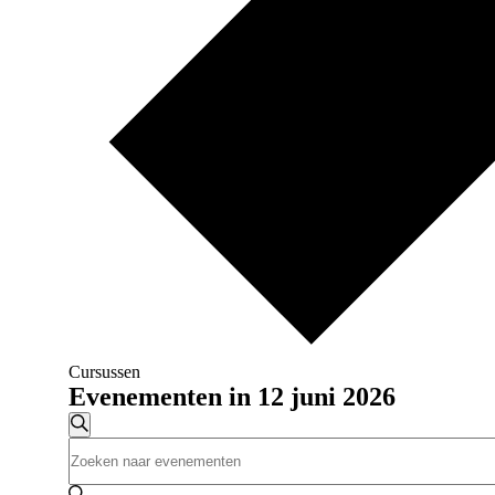
Cursussen
Evenementen in 12 juni 2026
Evenementen
Zoeken
Vul
Zoeken
een
en
keyword