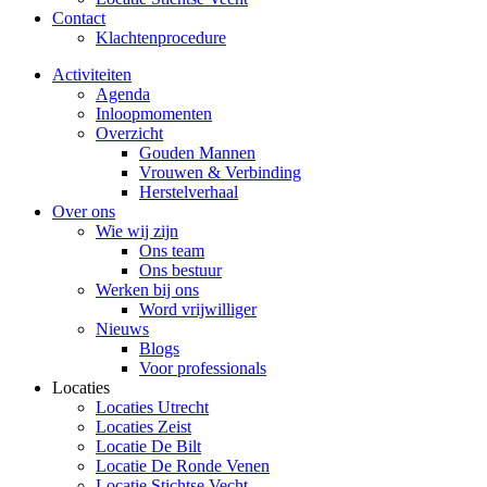
Contact
Klachtenprocedure
Activiteiten
Agenda
Inloopmomenten
Overzicht
Gouden Mannen
Vrouwen & Verbinding
Herstelverhaal
Over ons
Wie wij zijn
Ons team
Ons bestuur
Werken bij ons
Word vrijwilliger
Nieuws
Blogs
Voor professionals
Locaties
Locaties Utrecht
Locaties Zeist
Locatie De Bilt
Locatie De Ronde Venen
Locatie Stichtse Vecht