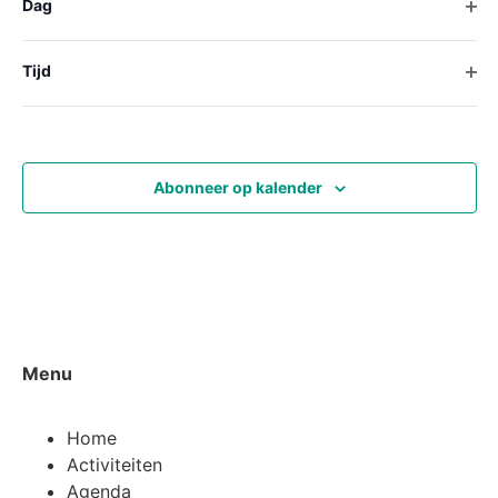
Digitaal
Kaatstraat 18, Utrecht
Ope
Dag
wijzigt,
Virtual Evenement
wordt
de
Ope
Tijd
lijst
Vorige dag
Volgende dag
met
gebeurtenissen
vernieuwd
Abonneer op kalender
met
de
gefilterde
resultaten.
Menu
Home
Activiteiten
Agenda