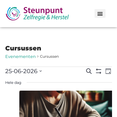
Cursussen
Evenementen
Cursussen
Evenemen
Ev
25-06-2026
Zoeken
Dag
we
Zoeken
Toon Filters
Selecteer
nav
een
Hele dag
en
datum.
weergeve
navigatie