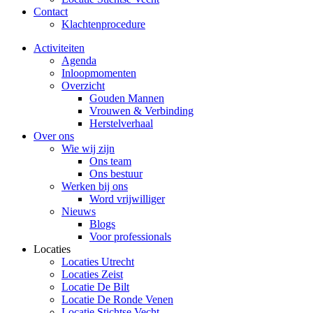
Contact
Klachtenprocedure
Activiteiten
Agenda
Inloopmomenten
Overzicht
Gouden Mannen
Vrouwen & Verbinding
Herstelverhaal
Over ons
Wie wij zijn
Ons team
Ons bestuur
Werken bij ons
Word vrijwilliger
Nieuws
Blogs
Voor professionals
Locaties
Locaties Utrecht
Locaties Zeist
Locatie De Bilt
Locatie De Ronde Venen
Locatie Stichtse Vecht