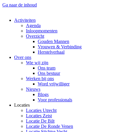
Ga naar de inhoud
Activiteiten
Agenda
Inloopmomenten
Overzicht
Gouden Mannen
Vrouwen & Verbinding
Herstelverhaal
Over ons
Wie wij zijn
Ons team
Ons bestuur
Werken bij ons
Word vrijwilliger
Nieuws
Blogs
Voor professionals
Locaties
Locaties Utrecht
Locaties Zeist
Locatie De Bilt
Locatie De Ronde Venen
Locatie Stichtse Vecht