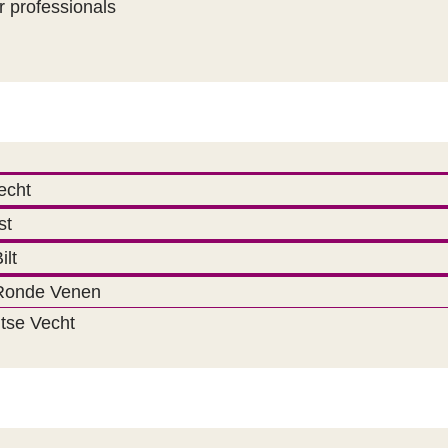
r professionals
echt
st
ilt
 Ronde Venen
htse Vecht