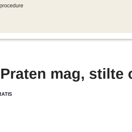
procedure
raten mag, stilte
RATIS