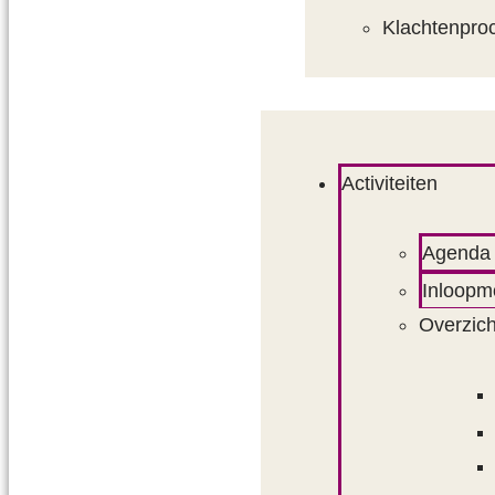
Klachtenpro
Activiteiten
Agenda
Inloop
Overzich