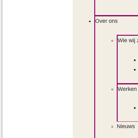
Over ons
Wie wij 
Werken 
Nieuws