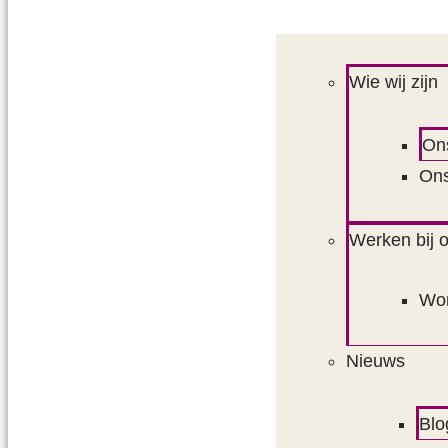
Wie wij zijn
On
Ons
Werken bij 
Wor
Nieuws
Blo