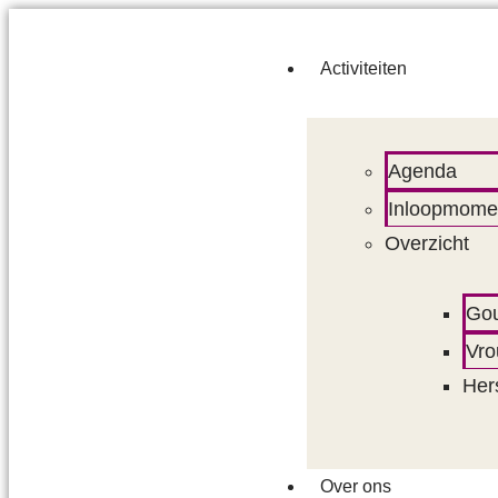
Activiteiten
Agenda
Inloopmome
Overzicht
Go
Vro
Her
Over ons