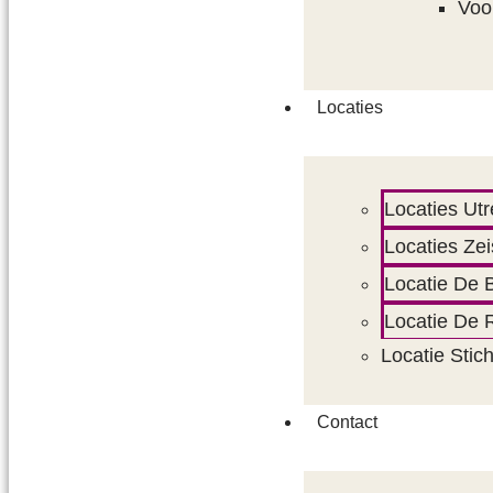
Voo
Locaties
Locaties Utr
Locaties Zei
Locatie De B
Locatie De
Locatie Stic
Contact