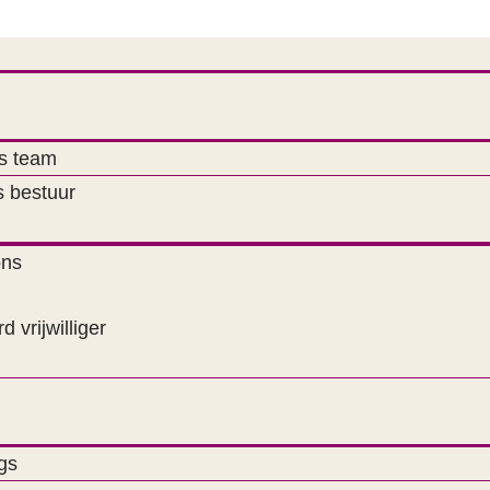
s team
 bestuur
ons
d vrijwilliger
gs