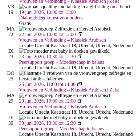
&
Vrouwen en Verbinding – Klassiek Arabisch | Zeist
Verbinding
VR
–
19
19 juni 2026, 10:00
tot
13:00
Arabisch
Dialoogbijeenkomst voor ouders
|
Gratis
Zeist
MA
Vrouwen
22
22 juni 2026, 10:00
tot
12:00
&
Vrouwen en Verbinding – Klassiek Arabisch
Verbinding
Locatie Utrecht
Kaatstraat 18, Utrecht, Utrecht, Nederland
–
DI
Arabisch
Moederschap
23
23 juni 2026, 10:30
tot
12:30
(Utrecht,
in
Peersupport groep – Moederschap in balans
Kaatstraat)
Balans
Locatie Utrecht
Kaatstraat 18, Utrecht, Utrecht, Nederland
DO
25
Vrouwen
25 juni 2026, 11:00
tot
14:00
&
Vrouwen en Verbinding – Klassiek Arabisch | Zeist
Verbinding
MA
–
Vrouwen
29
29 juni 2026, 10:00
tot
12:00
Arabisch
&
Vrouwen en Verbinding – Klassiek Arabisch
|
Verbinding
Locatie Utrecht
Kaatstraat 18, Utrecht, Utrecht, Nederland
Zeist
–
DI
Arabisch
Moederschap
30
30 juni 2026, 10:30
tot
12:30
(Utrecht,
in
Peersupport groep – Moederschap in balans
Kaatstraat)
Balans
Locatie Utrecht
Kaatstraat 18, Utrecht, Utrecht, Nederland