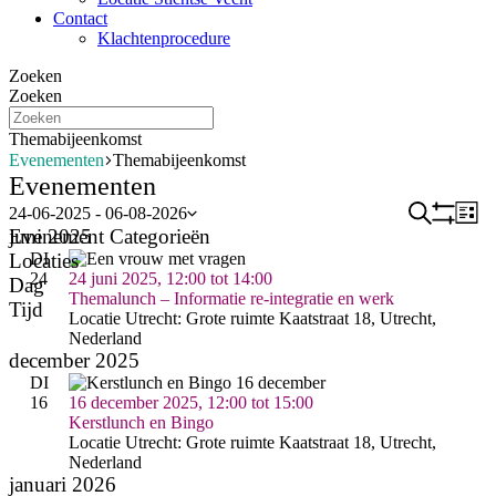
Contact
Klachtenprocedure
Zoeken
Zoeken
Themabijeenkomst
Evenementen
Themabijeenkomst
Evenementen
Evenem
Zoeken
Ev
24-06-2025
 - 
06-08-2026
Lijst
Selecteer
Filters
Als
Verber
Evenement Categorieën
juni 2025
we
Zoeken
een
u
Filters
O
Locaties
DI
nav
en
datum.
één
24
24 juni 2025, 12:00
tot
14:00
fil
O
Dag
van
Themalunch – Informatie re-integratie en werk
weerge
fil
O
Tijd
de
Locatie Utrecht: Grote ruimte
Kaatstraat 18, Utrecht,
navigati
fil
O
invoergegevens
Nederland
wijzigt,
fil
december 2025
wordt
DI
de
16
16 december 2025, 12:00
tot
15:00
lijst
Kerstlunch en Bingo
met
Locatie Utrecht: Grote ruimte
Kaatstraat 18, Utrecht,
gebeurtenissen
Nederland
vernieuwd
januari 2026
met