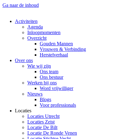
Ga naar de inhoud
Activiteiten
Agenda
Inloopmomenten
Overzicht
Gouden Mannen
Vrouwen & Verbinding
Herstelverhaal
Over ons
Wie wij zijn
Ons team
Ons bestuur
Werken bij ons
Word vrijwilliger
Nieuws
Blogs
Voor professionals
Locaties
Locaties Utrecht
Locaties Zeist
Locatie De Bilt
Locatie De Ronde Venen
Locatie Stichtse Vecht