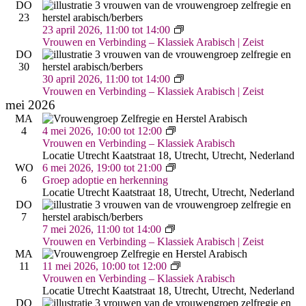
herkenning
DO
23
Vrouwen
23 april 2026, 11:00
tot
14:00
&
Vrouwen en Verbinding – Klassiek Arabisch | Zeist
Verbinding
DO
–
30
Arabisch
Vrouwen
30 april 2026, 11:00
tot
14:00
|
&
Vrouwen en Verbinding – Klassiek Arabisch | Zeist
Zeist
Verbinding
mei 2026
–
MA
Arabisch
Vrouwen
4
4 mei 2026, 10:00
tot
12:00
|
&
Vrouwen en Verbinding – Klassiek Arabisch
Zeist
Verbinding
Locatie Utrecht
Kaatstraat 18, Utrecht, Utrecht, Nederland
–
Groep
WO
6 mei 2026, 19:00
tot
21:00
Arabisch
adoptie
6
Groep adoptie en herkenning
(Utrecht,
en
Locatie Utrecht
Kaatstraat 18, Utrecht, Utrecht, Nederland
Kaatstraat)
herkenning
DO
7
Vrouwen
7 mei 2026, 11:00
tot
14:00
&
Vrouwen en Verbinding – Klassiek Arabisch | Zeist
Verbinding
MA
–
Vrouwen
11
11 mei 2026, 10:00
tot
12:00
Arabisch
&
Vrouwen en Verbinding – Klassiek Arabisch
|
Verbinding
Locatie Utrecht
Kaatstraat 18, Utrecht, Utrecht, Nederland
Zeist
–
DO