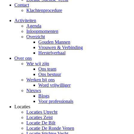
Contact
Klachtenprocedure
Activiteiten
Agenda
Inloopmomenten
Overzicht
Gouden Mannen
Vrouwen & Verbinding
Herstelverhaal
Over ons
Wie wij zijn
Ons team
Ons bestuur
Werken bij ons
Word vrijwilliger
Nieuws
Blogs
Voor professionals
Locaties
Locaties Utrecht
Locaties Zeist
Locatie De Bilt
Locatie De Ronde Venen
Locatie Stichtse Vecht