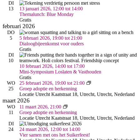
DI
de
13
13 januari 2026, 12:00
tot
14:00
gefilterde
Themalunch: Blue Monday
resultaten.
Gratis
februari 2026
DO
5
5 februari 2026, 19:00
tot
21:00
Dialoogbijeenkomst voor ouders
Gratis
DI
10
10 februari 2026, 14:00
tot
17:00
Mini-Symposium Loslaten & Vasthouden
Gratis
Groep
WO
25 februari 2026, 19:00
tot
21:00
adoptie
25
Groep adoptie en herkenning
en
Locatie Utrecht
Kaatstraat 18, Utrecht, Utrecht, Nederland
herkenning
maart 2026
Groep
WO
11 maart 2026, 21:00
adoptie
11
Groep adoptie en herkenning
en
Locatie Utrecht
Kaatstraat 18, Utrecht, Utrecht, Nederland
herkenning
DI
24
24 maart 2026, 12:00
tot
14:00
Vier samen met ons het Suikerfeest!